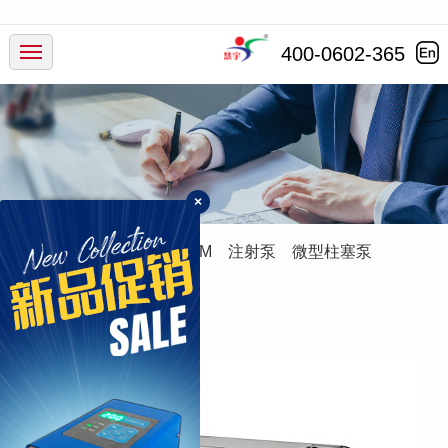
产品中心
400-0602-365
行业应用
服务支持
×
新闻动态
蠕动泵
灌装系统
ODM
注射泵
微型柱塞泵
走进慧宇