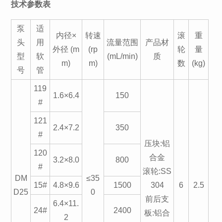
技术参数表
泵
适
内径×
转速
滚
重
头
用
流量范围
产品材
外径 (m
(rp
轮
量
型
软
(mL/min)
质
m)
m)
数
(kg)
号
管
119
1.6×6.4
150
#
121
2.4×7.2
350
#
压块:铝
120
合金
3.2×8.0
800
#
滚轮:SS
DM
≤35
15#
4.8×9.6
1500
304
6
2.5
D25
0
前后支
6.4×11.
24#
2400
板:铝合
2